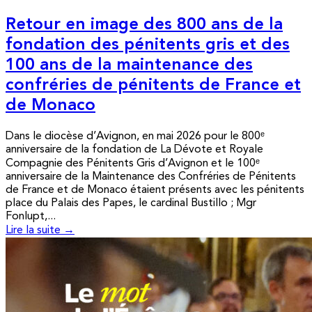
Retour en image des 800 ans de la
fondation des pénitents gris et des
100 ans de la maintenance des
confréries de pénitents de France et
de Monaco
Dans le diocèse d’Avignon, en mai 2026 pour le 800ᵉ
anniversaire de la fondation de La Dévote et Royale
Compagnie des Pénitents Gris d’Avignon et le 100ᵉ
anniversaire de la Maintenance des Confréries de Pénitents
de France et de Monaco étaient présents avec les pénitents
place du Palais des Papes, le cardinal Bustillo ; Mgr
Fonlupt,...
Lire la suite →