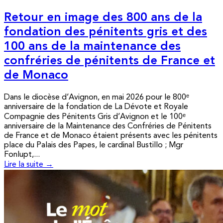
Retour en image des 800 ans de la
fondation des pénitents gris et des
100 ans de la maintenance des
confréries de pénitents de France et
de Monaco
Dans le diocèse d’Avignon, en mai 2026 pour le 800ᵉ
anniversaire de la fondation de La Dévote et Royale
Compagnie des Pénitents Gris d’Avignon et le 100ᵉ
anniversaire de la Maintenance des Confréries de Pénitents
de France et de Monaco étaient présents avec les pénitents
place du Palais des Papes, le cardinal Bustillo ; Mgr
Fonlupt,...
Lire la suite →