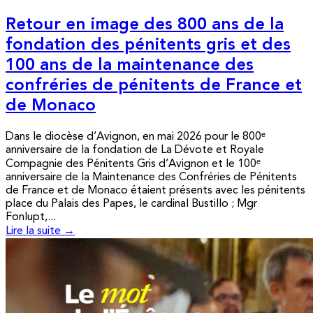
Retour en image des 800 ans de la
fondation des pénitents gris et des
100 ans de la maintenance des
confréries de pénitents de France et
de Monaco
Dans le diocèse d’Avignon, en mai 2026 pour le 800ᵉ
anniversaire de la fondation de La Dévote et Royale
Compagnie des Pénitents Gris d’Avignon et le 100ᵉ
anniversaire de la Maintenance des Confréries de Pénitents
de France et de Monaco étaient présents avec les pénitents
place du Palais des Papes, le cardinal Bustillo ; Mgr
Fonlupt,...
Lire la suite →