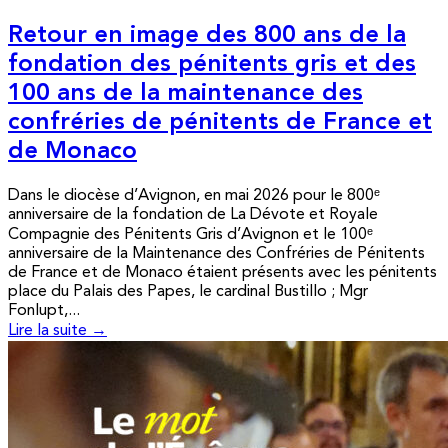
Retour en image des 800 ans de la
fondation des pénitents gris et des
100 ans de la maintenance des
confréries de pénitents de France et
de Monaco
Dans le diocèse d’Avignon, en mai 2026 pour le 800ᵉ
anniversaire de la fondation de La Dévote et Royale
Compagnie des Pénitents Gris d’Avignon et le 100ᵉ
anniversaire de la Maintenance des Confréries de Pénitents
de France et de Monaco étaient présents avec les pénitents
place du Palais des Papes, le cardinal Bustillo ; Mgr
Fonlupt,...
Lire la suite →