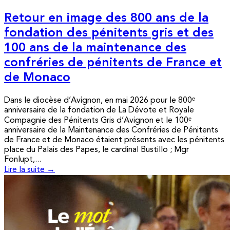
Retour en image des 800 ans de la
fondation des pénitents gris et des
100 ans de la maintenance des
confréries de pénitents de France et
de Monaco
Dans le diocèse d’Avignon, en mai 2026 pour le 800ᵉ
anniversaire de la fondation de La Dévote et Royale
Compagnie des Pénitents Gris d’Avignon et le 100ᵉ
anniversaire de la Maintenance des Confréries de Pénitents
de France et de Monaco étaient présents avec les pénitents
place du Palais des Papes, le cardinal Bustillo ; Mgr
Fonlupt,...
Lire la suite →