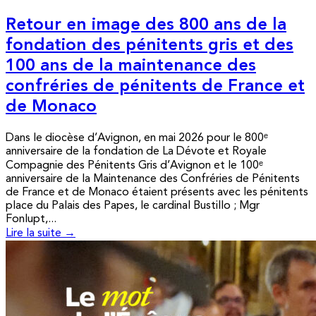
Retour en image des 800 ans de la
fondation des pénitents gris et des
100 ans de la maintenance des
confréries de pénitents de France et
de Monaco
Dans le diocèse d’Avignon, en mai 2026 pour le 800ᵉ
anniversaire de la fondation de La Dévote et Royale
Compagnie des Pénitents Gris d’Avignon et le 100ᵉ
anniversaire de la Maintenance des Confréries de Pénitents
de France et de Monaco étaient présents avec les pénitents
place du Palais des Papes, le cardinal Bustillo ; Mgr
Fonlupt,...
Lire la suite →