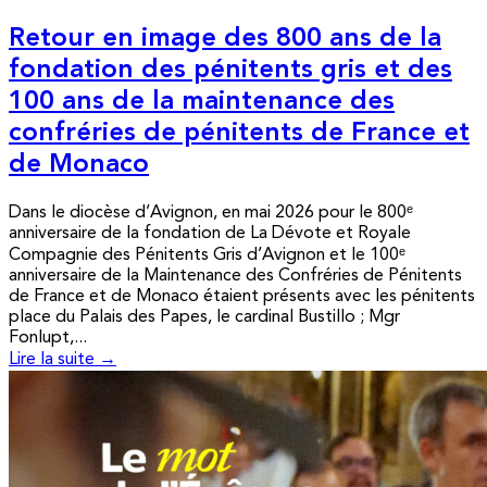
Retour en image des 800 ans de la
fondation des pénitents gris et des
100 ans de la maintenance des
confréries de pénitents de France et
de Monaco
Dans le diocèse d’Avignon, en mai 2026 pour le 800ᵉ
anniversaire de la fondation de La Dévote et Royale
Compagnie des Pénitents Gris d’Avignon et le 100ᵉ
anniversaire de la Maintenance des Confréries de Pénitents
de France et de Monaco étaient présents avec les pénitents
place du Palais des Papes, le cardinal Bustillo ; Mgr
Fonlupt,...
Lire la suite →