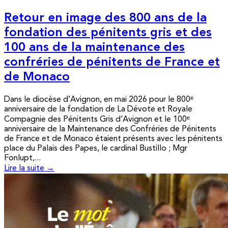
Retour en image des 800 ans de la
fondation des pénitents gris et des
100 ans de la maintenance des
confréries de pénitents de France et
de Monaco
Dans le diocèse d’Avignon, en mai 2026 pour le 800ᵉ
anniversaire de la fondation de La Dévote et Royale
Compagnie des Pénitents Gris d’Avignon et le 100ᵉ
anniversaire de la Maintenance des Confréries de Pénitents
de France et de Monaco étaient présents avec les pénitents
place du Palais des Papes, le cardinal Bustillo ; Mgr
Fonlupt,...
Lire la suite →