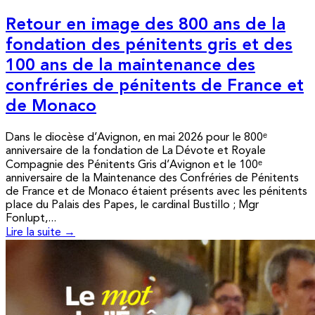
Retour en image des 800 ans de la
fondation des pénitents gris et des
100 ans de la maintenance des
confréries de pénitents de France et
de Monaco
Dans le diocèse d’Avignon, en mai 2026 pour le 800ᵉ
anniversaire de la fondation de La Dévote et Royale
Compagnie des Pénitents Gris d’Avignon et le 100ᵉ
anniversaire de la Maintenance des Confréries de Pénitents
de France et de Monaco étaient présents avec les pénitents
place du Palais des Papes, le cardinal Bustillo ; Mgr
Fonlupt,...
Lire la suite →