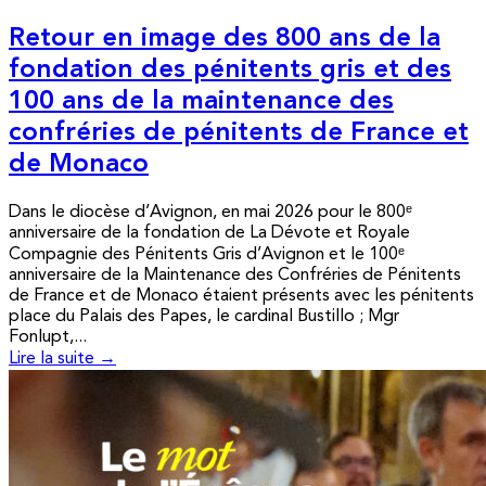
Retour en image des 800 ans de la
fondation des pénitents gris et des
100 ans de la maintenance des
confréries de pénitents de France et
de Monaco
Dans le diocèse d’Avignon, en mai 2026 pour le 800ᵉ
anniversaire de la fondation de La Dévote et Royale
Compagnie des Pénitents Gris d’Avignon et le 100ᵉ
anniversaire de la Maintenance des Confréries de Pénitents
de France et de Monaco étaient présents avec les pénitents
place du Palais des Papes, le cardinal Bustillo ; Mgr
Fonlupt,...
Lire la suite →