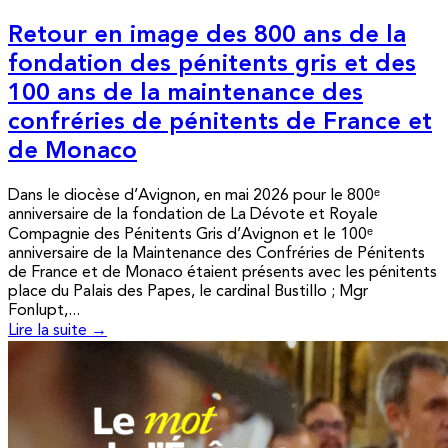
Retour en image des 800 ans de la
fondation des pénitents gris et des
100 ans de la maintenance des
confréries de pénitents de France et
de Monaco
Dans le diocèse d’Avignon, en mai 2026 pour le 800ᵉ
anniversaire de la fondation de La Dévote et Royale
Compagnie des Pénitents Gris d’Avignon et le 100ᵉ
anniversaire de la Maintenance des Confréries de Pénitents
de France et de Monaco étaient présents avec les pénitents
place du Palais des Papes, le cardinal Bustillo ; Mgr
Fonlupt,...
Lire la suite →