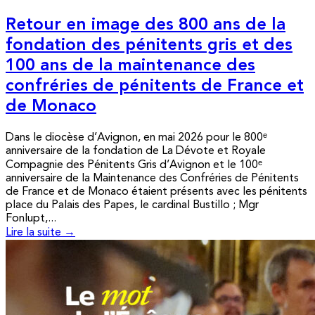
Retour en image des 800 ans de la
fondation des pénitents gris et des
100 ans de la maintenance des
confréries de pénitents de France et
de Monaco
Dans le diocèse d’Avignon, en mai 2026 pour le 800ᵉ
anniversaire de la fondation de La Dévote et Royale
Compagnie des Pénitents Gris d’Avignon et le 100ᵉ
anniversaire de la Maintenance des Confréries de Pénitents
de France et de Monaco étaient présents avec les pénitents
place du Palais des Papes, le cardinal Bustillo ; Mgr
Fonlupt,...
Lire la suite →