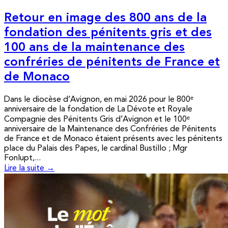
Retour en image des 800 ans de la
fondation des pénitents gris et des
100 ans de la maintenance des
confréries de pénitents de France et
de Monaco
Dans le diocèse d’Avignon, en mai 2026 pour le 800ᵉ
anniversaire de la fondation de La Dévote et Royale
Compagnie des Pénitents Gris d’Avignon et le 100ᵉ
anniversaire de la Maintenance des Confréries de Pénitents
de France et de Monaco étaient présents avec les pénitents
place du Palais des Papes, le cardinal Bustillo ; Mgr
Fonlupt,...
Lire la suite →