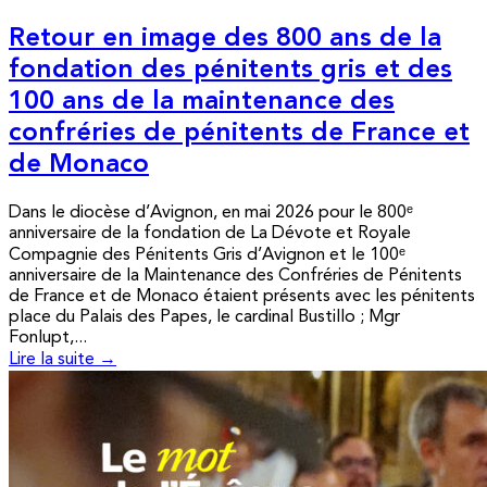
Retour en image des 800 ans de la
fondation des pénitents gris et des
100 ans de la maintenance des
confréries de pénitents de France et
de Monaco
Dans le diocèse d’Avignon, en mai 2026 pour le 800ᵉ
anniversaire de la fondation de La Dévote et Royale
Compagnie des Pénitents Gris d’Avignon et le 100ᵉ
anniversaire de la Maintenance des Confréries de Pénitents
de France et de Monaco étaient présents avec les pénitents
place du Palais des Papes, le cardinal Bustillo ; Mgr
Fonlupt,...
Lire la suite →