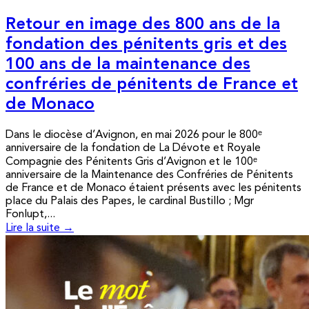
Retour en image des 800 ans de la
fondation des pénitents gris et des
100 ans de la maintenance des
confréries de pénitents de France et
de Monaco
Dans le diocèse d’Avignon, en mai 2026 pour le 800ᵉ
anniversaire de la fondation de La Dévote et Royale
Compagnie des Pénitents Gris d’Avignon et le 100ᵉ
anniversaire de la Maintenance des Confréries de Pénitents
de France et de Monaco étaient présents avec les pénitents
place du Palais des Papes, le cardinal Bustillo ; Mgr
Fonlupt,...
Lire la suite →