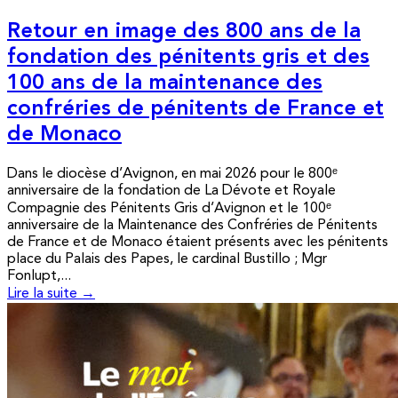
Retour en image des 800 ans de la
fondation des pénitents gris et des
100 ans de la maintenance des
confréries de pénitents de France et
de Monaco
Dans le diocèse d’Avignon, en mai 2026 pour le 800ᵉ
anniversaire de la fondation de La Dévote et Royale
Compagnie des Pénitents Gris d’Avignon et le 100ᵉ
anniversaire de la Maintenance des Confréries de Pénitents
de France et de Monaco étaient présents avec les pénitents
place du Palais des Papes, le cardinal Bustillo ; Mgr
Fonlupt,...
Lire la suite →