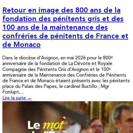
Retour en image des 800 ans de la
fondation des pénitents gris et des
100 ans de la maintenance des
confréries de pénitents de France et
de Monaco
Dans le diocèse d’Avignon, en mai 2026 pour le 800ᵉ
anniversaire de la fondation de La Dévote et Royale
Compagnie des Pénitents Gris d’Avignon et le 100ᵉ
anniversaire de la Maintenance des Confréries de Pénitents
de France et de Monaco étaient présents avec les pénitents
place du Palais des Papes, le cardinal Bustillo ; Mgr
Fonlupt,...
Lire la suite →