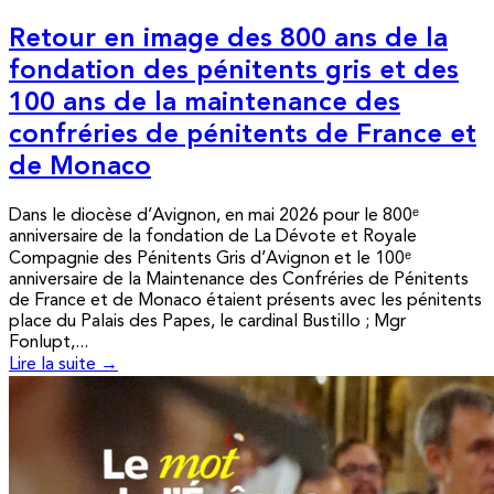
Retour en image des 800 ans de la
fondation des pénitents gris et des
100 ans de la maintenance des
confréries de pénitents de France et
de Monaco
Dans le diocèse d’Avignon, en mai 2026 pour le 800ᵉ
anniversaire de la fondation de La Dévote et Royale
Compagnie des Pénitents Gris d’Avignon et le 100ᵉ
anniversaire de la Maintenance des Confréries de Pénitents
de France et de Monaco étaient présents avec les pénitents
place du Palais des Papes, le cardinal Bustillo ; Mgr
Fonlupt,...
Lire la suite →