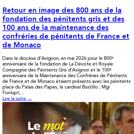
Retour en image des 800 ans de la
fondation des pénitents gris et des
100 ans de la maintenance des
confréries de pénitents de France et
de Monaco
Dans le diocèse d’Avignon, en mai 2026 pour le 800ᵉ
anniversaire de la fondation de La Dévote et Royale
Compagnie des Pénitents Gris d’Avignon et le 100ᵉ
anniversaire de la Maintenance des Confréries de Pénitents
de France et de Monaco étaient présents avec les pénitents
place du Palais des Papes, le cardinal Bustillo ; Mgr
Fonlupt,...
Lire la suite →