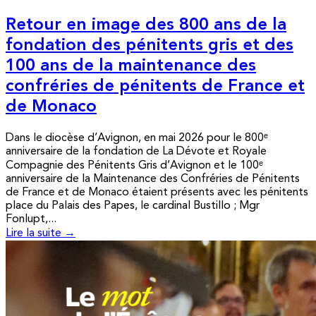
Retour en image des 800 ans de la
fondation des pénitents gris et des
100 ans de la maintenance des
confréries de pénitents de France et
de Monaco
Dans le diocèse d’Avignon, en mai 2026 pour le 800ᵉ
anniversaire de la fondation de La Dévote et Royale
Compagnie des Pénitents Gris d’Avignon et le 100ᵉ
anniversaire de la Maintenance des Confréries de Pénitents
de France et de Monaco étaient présents avec les pénitents
place du Palais des Papes, le cardinal Bustillo ; Mgr
Fonlupt,...
Lire la suite →