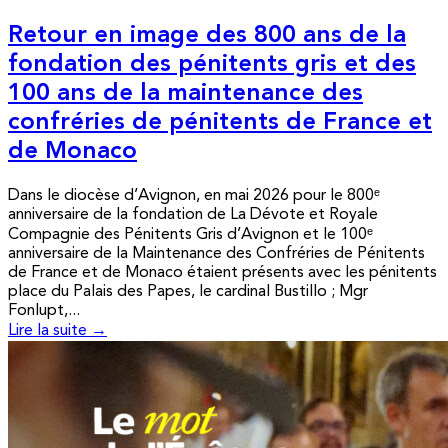
Retour en image des 800 ans de la
fondation des pénitents gris et des
100 ans de la maintenance des
confréries de pénitents de France et
de Monaco
Dans le diocèse d’Avignon, en mai 2026 pour le 800ᵉ
anniversaire de la fondation de La Dévote et Royale
Compagnie des Pénitents Gris d’Avignon et le 100ᵉ
anniversaire de la Maintenance des Confréries de Pénitents
de France et de Monaco étaient présents avec les pénitents
place du Palais des Papes, le cardinal Bustillo ; Mgr
Fonlupt,...
Lire la suite →