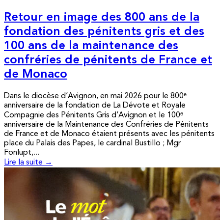
Retour en image des 800 ans de la
fondation des pénitents gris et des
100 ans de la maintenance des
confréries de pénitents de France et
de Monaco
Dans le diocèse d’Avignon, en mai 2026 pour le 800ᵉ
anniversaire de la fondation de La Dévote et Royale
Compagnie des Pénitents Gris d’Avignon et le 100ᵉ
anniversaire de la Maintenance des Confréries de Pénitents
de France et de Monaco étaient présents avec les pénitents
place du Palais des Papes, le cardinal Bustillo ; Mgr
Fonlupt,...
Lire la suite →