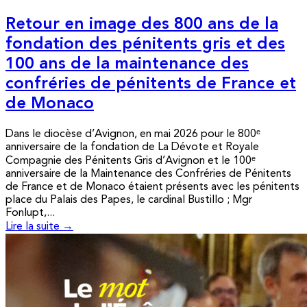
Retour en image des 800 ans de la
fondation des pénitents gris et des
100 ans de la maintenance des
confréries de pénitents de France et
de Monaco
Dans le diocèse d’Avignon, en mai 2026 pour le 800ᵉ
anniversaire de la fondation de La Dévote et Royale
Compagnie des Pénitents Gris d’Avignon et le 100ᵉ
anniversaire de la Maintenance des Confréries de Pénitents
de France et de Monaco étaient présents avec les pénitents
place du Palais des Papes, le cardinal Bustillo ; Mgr
Fonlupt,...
Lire la suite →