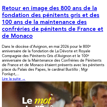
Retour en image des 800 ans de la
fondation des pénitents gris et des
100 ans de la maintenance des
confréries de pénitents de France et
de Monaco
Dans le diocèse d’Avignon, en mai 2026 pour le 800ᵉ
anniversaire de la fondation de La Dévote et Royale
Compagnie des Pénitents Gris d’Avignon et le 100ᵉ
anniversaire de la Maintenance des Confréries de Pénitents
de France et de Monaco étaient présents avec les pénitents
place du Palais des Papes, le cardinal Bustillo ; Mgr
Fonlupt,...
Lire la suite →